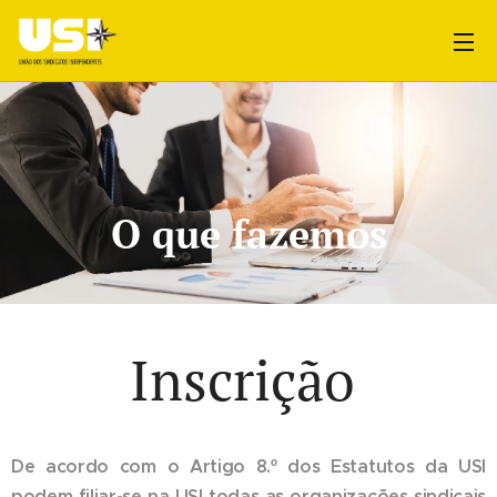
O que fazemos
Inscrição
De acordo com o Artigo 8.º dos Estatutos da USI
podem filiar-se na USI todas as organizações sindicais